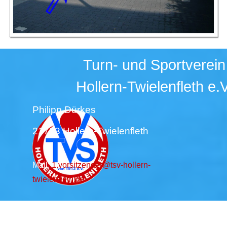
Turn- und Sportverein
Hollern-Twielenfleth e.V
Philipp Dürkes
21723 Hollern-Twielenfleth
Mail:
1.vorsitzender@tsv-hollern-
twielenfleth.de
Zurück zum Seiteninhalt