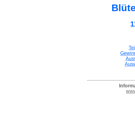
Blüt
1
Te
Gewin
Aus
Ausw
Inform
www