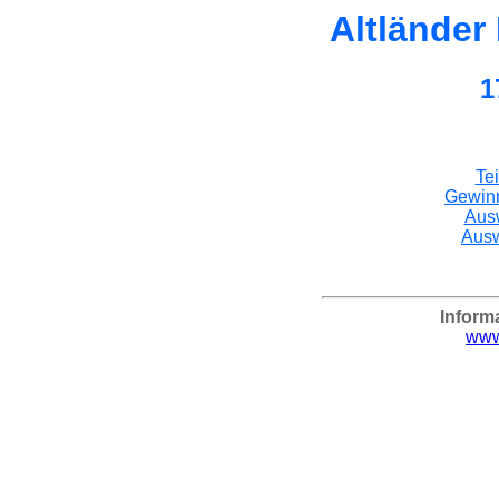
Altländer
1
Te
Gewin
Aus
Ausw
Inform
www