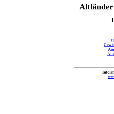
Altländer
1
Te
Gewin
Aus
Aus
Infor
www