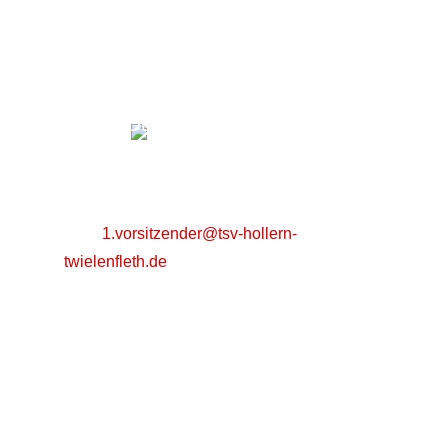
Turn- und Sportverein
Hollern-Twielenfleth e.V
Philipp Dürkes
21723 Hollern-Twielenfleth
Mail:
1.vorsitzender@tsv-hollern-
twielenfleth.de
Zurück zum Seiteninhalt