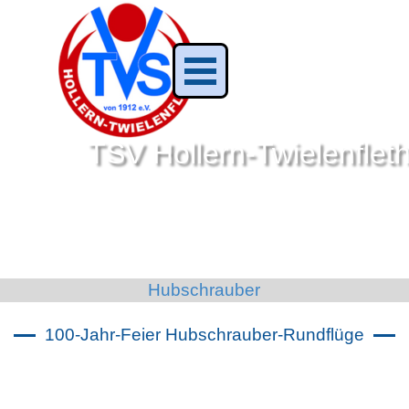
Direkt zum Seiteninhalt
Menü überspringen
TSV Hollern-Twielenfleth
Das Sportangebot für die ganze Familie
Hubschrauber
100-Jahr-Feier Hubschrauber-Rundflüge