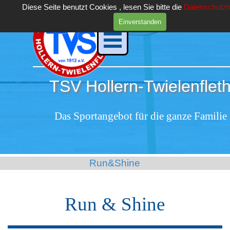
Direkt zum Seiteninhalt
Diese Seite benutzt Cookies , lesen Sie bitte die
Datenschutzh
Einverstanden
Menü überspringen
TSV Hollern-Twielenfleth
Das Sportangebot für die ganze Familie
Run&Shine
Run & Shine