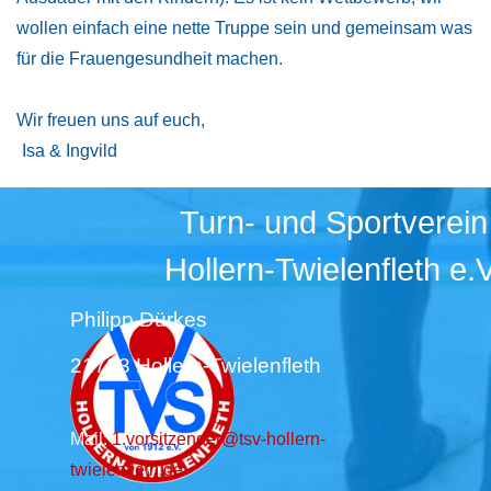
wollen einfach eine nette Truppe sein und gemeinsam was
für die Frauengesundheit machen.
Wir freuen uns auf euch,
Isa & Ingvild
Turn- und Sportverein
Hollern-Twielenfleth e.V
Philipp Dürkes
21723 Hollern-Twielenfleth
Mail:
1.vorsitzender@tsv-hollern-
twielenfleth.de